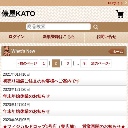
PCサイト
俵屋KATO
ログイン
新規登録はこちら
お問い合せ
What's New
ホーム
|
|
|
...
«
前のページ
1
2
3
9
次のページ
»
2021年01月10日
初売り福袋ご注文のお客様へご案内です
2020年12月20日
年末年始休業のお知らせ
2020年12月04日
年末年始休業のお知らせ
2020年06月05日
★フィジカルドロップ1号店（実店舗） 営業再開のお知らせ★