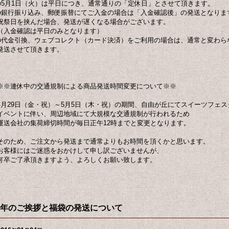
■5月1日（火）は平日につき、通常通りの「定休日」とさせて頂きます。
■銀行振り込み、郵便振替にてご入金の場合は「入金確認後」の発送となりま
祝祭日を挟んだ場合、発送が遅くなる場合がございます。
（入金確認は平日のみとなります）
■代金引換、ウェブコレクト（カード決済）をご利用の場合は、通常と変わら
発送させて頂きます。
※※連休中の交通規制による商品発送時間変更について※※
4月29日（金・祝）～5月5日（木・祝）の期間、自由が丘にてスイーツフェ
イベントに伴い、周辺地域にて大規模な交通規制が行われるため
運送会社の集荷締切時間が毎日正午12時までと変更となります。
そのため、ご注文から発送まで通常よりもお時間を頂くかと思います。
お客様にはご迷惑をおかけして申し訳ございませんが、
何卒ご了承頂きますよう、よろしくお願い致します。
年のご挨拶と福袋の発送について