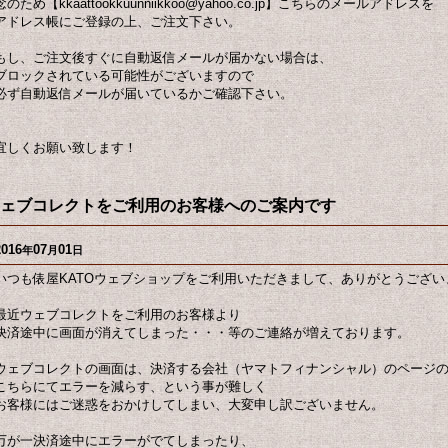
念のため【kkaattookkuunniikkoo@yahoo.co.jp】こちらのメールアドレスを
アドレス帳にご登録の上、ご注文下さい。
もし、ご注文後すぐに自動返信メールが届かない場合は、
ブロックされている可能性がございますので
必ず自動返信メールが届いているかご確認下さい。
宜しくお願い致します！
ェブコレクトをご利用のお客様へのご案内です
2016
07
01
年
月
日
いつも俵屋KATOウェブショップをご利用いただきまして、ありがとうござい
最近ウェブコレクトをご利用のお客様より
決済途中に画面が消えてしまった・・・等のご連絡が増えております。
ウェブコレクトの画面は、決済する会社（ヤマトフィナンシャル）のページ
こちらにてエラーを減らす、という事が難しく
お客様にはご迷惑をおかけしてしまい、大変申し訳ございません。
万が一決済途中にエラーがでてしまったり、