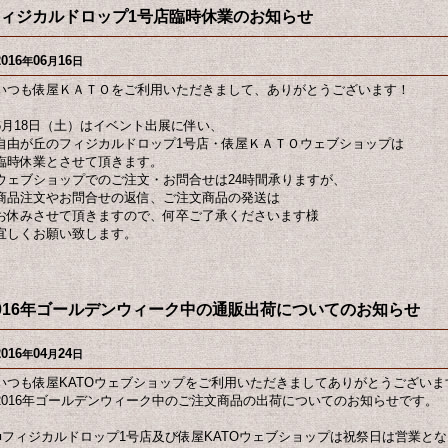
ィジカルドロップ1号店臨時休業のお知らせ
2016
06
16
年
月
日
いつも俵屋ＫＡＴＯをご利用いただきまして、ありがとうございます！
6月18日（土）はイベント出展に伴い、
自由が丘のフィジカルドロップ1号店・俵屋ＫＡＴＯウェブショップは
臨時休業とさせて頂きます。
ウェブショップでのご注文・お問合せは24時間承りますが、
商品注文やお問合せの返信、ご注文商品の発送は
お休みさせて頂きますので、何卒ご了承くださいます様
宜しくお願い致します。
016年ゴールデンウィーク中の通販出荷についてのお知らせ
2016
04
24
年
月
日
いつも俵屋KATOウェブショップをご利用いただきましてありがとうございま
2016年ゴールデンウィーク中のご注文商品の出荷についてのお知らせです。
■フィジカルドロップ1号店及び俵屋KATOウェブショップは祝祭日は営業と