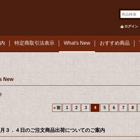
ログイン
内
特定商取引法表示
What's New
おすすめ商品
s New
件
«
前
1
2
3
4
5
6
7
8
月３．４日のご注文商品出荷についてのご案内