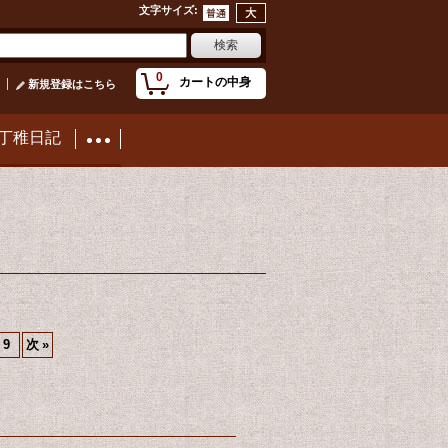
文字サイズ
:
0
カートの中身
新規登録はこちら
丁稚日記
9
次
»