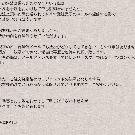
この決済は通ったのかな？という際は
大変お手数をおかけして申し訳御座いませんが、
ご注文頂いた際に送られてきます受注完了のメールへ返信する形で
ご連絡頂ければ幸いです。
お客様からご連絡がありましたら、
決済画面を再送信させていただきます。
現在の所、再送信メールでも決済がどうしてもできない…という事はありま
万が一、決済ができない場合は再度ご連絡をお願い致します。
（その際は、メールアドレスを変えて頂いたり、スマホではなくパソコンか
す）
また、ご注文確定後のウェブコレクトの決済となります為
お客様の注文された商品は確保されておりますので、ご安心ください。
ご迷惑とお手数をおかけして申し訳ございませんが、
何卒宜しくお願い致します。
俵屋KATO