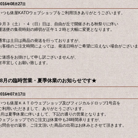
2016
08
27
年
月
日
いつも俵屋KATOウェブショップをご利用頂きありがとうございます。
９月３（土）・４（日）日は、自由が丘で開催される秋祭りに伴い
運送便の集荷時刻の締切が正午１２時と大幅に変更となります。
通常は土日は商品の発送を行っておりますが、
お客様のご注文時間によっては、発送日時がご希望に沿えない場合がござい
ご迷惑をお掛けして申し訳ございませんが、
何卒宜しくお願い致します。
8月の臨時営業・夏季休業のお知らせです★
2016
07
17
年
月
日
いつも俵屋ＫＡＴＯウェブショップ及びフィジカルドロップ1号店を
ご利用いただきまして、ありがとうございます。
8月は夏季休業に伴いまして、下記の通りの営業となります。
ウェブショップでのご注文は休業中も24時間承りますが、
お問合せの返答、ご注文頂いた商品の出荷はお休みとさせて頂きます。