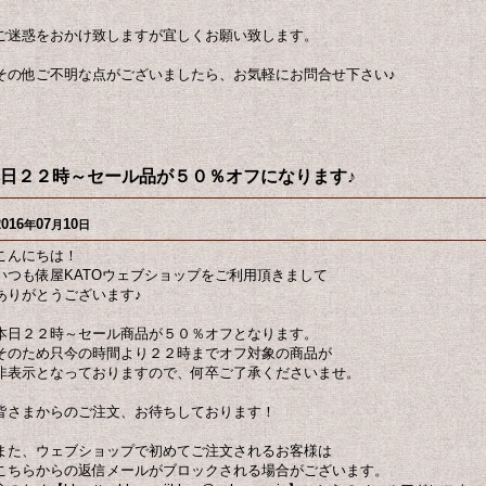
ご迷惑をおかけ致しますが宜しくお願い致します。
その他ご不明な点がございましたら、お気軽にお問合せ下さい♪
日２２時～セール品が５０％オフになります♪
2016
07
10
年
月
日
こんにちは！
いつも俵屋KATOウェブショップをご利用頂きまして
ありがとうございます♪
本日２２時～セール商品が５０％オフとなります。
そのため只今の時間より２２時までオフ対象の商品が
非表示となっておりますので、何卒ご了承くださいませ。
皆さまからのご注文、お待ちしております！
また、ウェブショップで初めてご注文されるお客様は
こちらからの返信メールがブロックされる場合がございます。