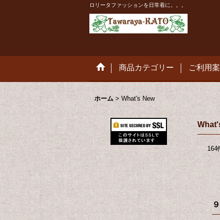
ロリータファッションを日常着に。。。
商品カテゴリー
ご利用案
ホーム
>
What's New
What'
164
９