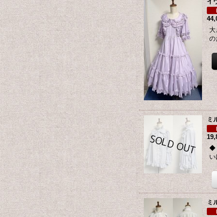
イ
44
大
の
ミ
19
◆
い
ミ