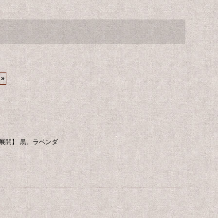
»
色展開】 黒、ラベンダ