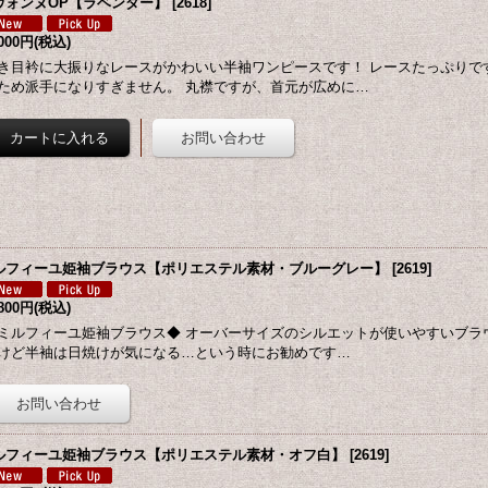
ヴォンヌOP【ラベンダー】
[
2618
]
,000円
(税込)
き目衿に大振りなレースがかわいい半袖ワンピースです！ レースたっぷりで
ため派手になりすぎません。 丸襟ですが、首元が広めに…
ルフィーユ姫袖ブラウス【ポリエステル素材・ブルーグレー】
[
2619
]
,800円
(税込)
ミルフィーユ姫袖ブラウス◆ オーバーサイズのシルエットが使いやすいブラ
けど半袖は日焼けが気になる…という時にお勧めです…
ルフィーユ姫袖ブラウス【ポリエステル素材・オフ白】
[
2619
]