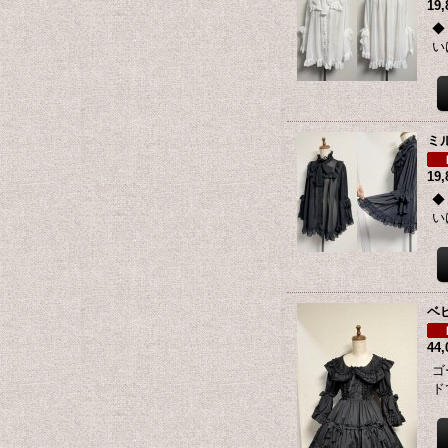
19
◆
い
ミ
19
◆
い
ベ
44
ゴ
ド