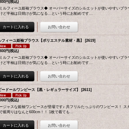
,800円
(税込)
ミルフィーユ姫袖ブラウス◆ オーバーサイズのシルエットが使いやすいブラ
けど半袖は日焼けが気になる…という時にお勧めです…
ルフィーユ姫袖ブラウス【ポリエステル素材・黒】
[
2619
]
,800円
(税込)
ミルフィーユ姫袖ブラウス◆ オーバーサイズのシルエットが使いやすいブラ
けど半袖は日焼けが気になる…という時にお勧めです…
ビードールワンピース【黒・レギュラーサイズ】
[
2611
]
,000円
(税込)
ージャスな姫袖ワンピースが登場です♪ 共フリルたっぷりのワンピース！ ス
で裾周りはなんと600cm！！ 1枚で着ても…