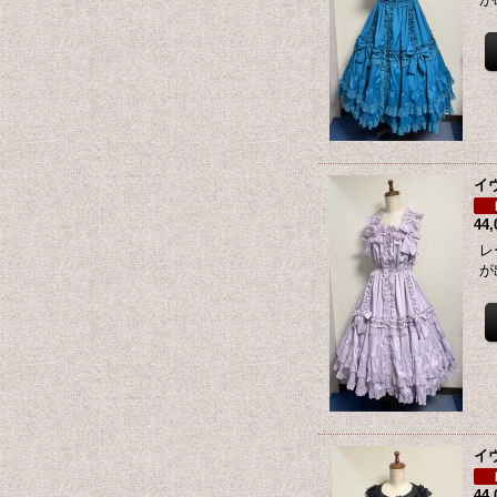
イ
44
レ
が
イ
44