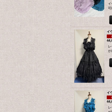
イ
可
イ
44
レ
が
イ
44
レ
が