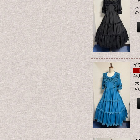
大
の
イ
44
大
の