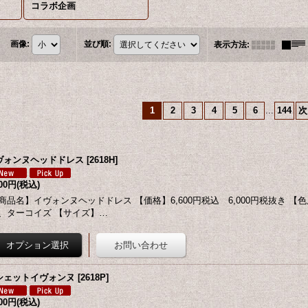
コラボ企画
画像
:
並び順
:
表示方法
:
1
2
3
4
5
6
...
144
次
ヴォンヌヘッドドレス
[
2618H
]
600円
(税込)
商品名】イヴォンヌヘッドドレス 【価格】6,600円税込 6,000円税抜き 【
、ターコイズ 【サイズ】…
シェットイヴォンヌ
[
2618P
]
600円
(税込)