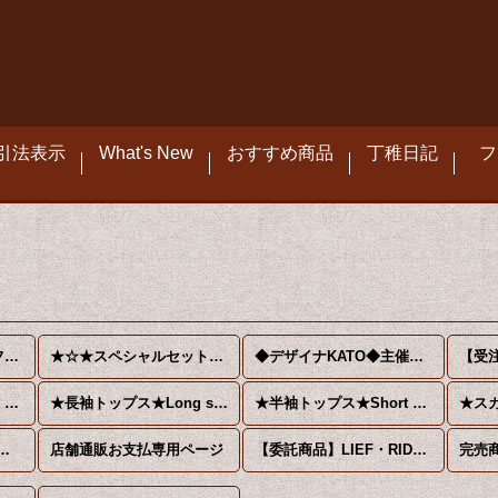
引法表示
What's New
おすすめ商品
丁稚日記
フ
★春のふわふわパニエフェアー♪★
★☆★スペシャルセット★☆★
◆デザイナKATO◆主催イベント関連◆
★ジャケット・コート・冬アイテム★Jacke・tCoat★
★長袖トップス★Long sleeves★
★半袖トップス★Short sleeves★
icalDrop発行の冊子★★
店舗通販お支払専用ページ
【委託商品】LIEF・RIDDLE SHEEP