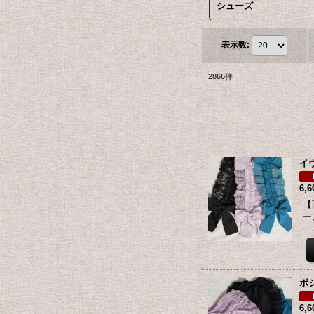
シューズ
表示数
:
2866
件
イ
6,
【
ー
ポ
6,