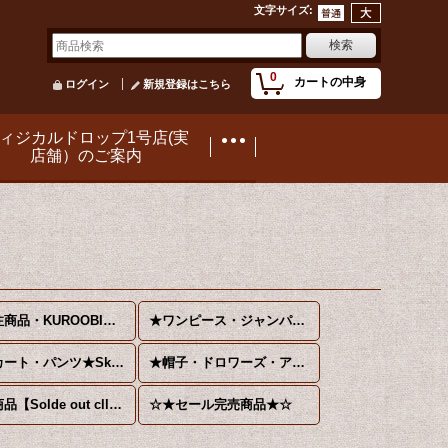
文字サイズ
:
0
カートの中身
ログイン
新規登録はこちら
ィジカルドロップ1号店(実
店舗）のご案内
【受注商品・KUROOBI】遮熱パニエ【ご注文から１か月程で入荷】
★ワンピース・ジャンパースカート・エプロン・オーバードレス★Jumper skirt・Apron★
★スカート・パンツ★Skirt・Pants★
★帽子・ドロワーズ・アンダーウェア・ベルト・小物・その他★Accessories★
完売商品【Solde out cllection】
☆★セール完売商品★☆