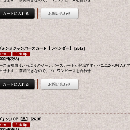
ヴォンヌジャンパースカート【ラベンダー】
[
2617
]
,000円
(税込)
ース＆裾周りたっぷりのジャンパースカートが登場です♪ パニエ2〜3枚入れ
出せます！ 前釦開きなので、下にワンピースを合わせ…
ヴォンヌOP【黒】
[
2618
]
,000円
(税込)