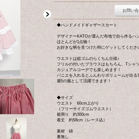
お問い合
◆ハンドメイドギャザースカート
デザイナーKATOが選んだ布地で自ら作るハ
ほとんどが1点物！
お好きな柄を見つけた時にゲットしてくださ
ウエストは総ゴムのらくちん仕様♪
フリルの付いたブラウスはもちろん、Tシャ
カジュアルコーデでも楽しめます！
パニエを入れるとふんわりボリュームが出る
週5の服として活躍できます！
◆サイズ
ウエスト 60cm上がり
（フリーサイズゴムウエスト）
裾周り 約300cm
着丈 約58cm（レース込）
素材 綿
裏無し