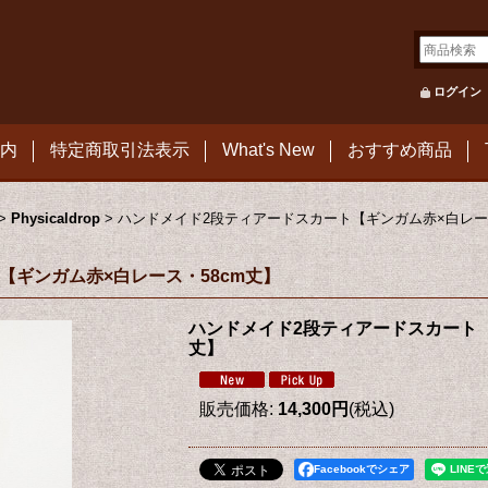
ログイン
内
特定商取引法表示
What's New
おすすめ商品
>
Physicaldrop
>
ハンドメイド2段ティアードスカート【ギンガム赤×白レース
【ギンガム赤×白レース・58cm丈】
ハンドメイド2段ティアードスカート【
丈】
販売価格
:
14,300円
(税込)
Facebookでシェア