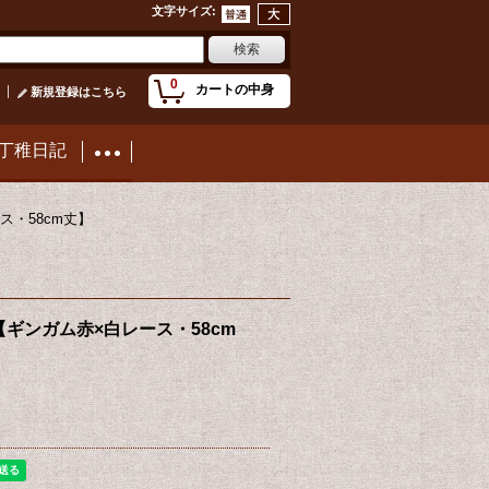
文字サイズ
:
0
カートの中身
新規登録はこちら
丁稚日記
・58cm丈】
ギンガム赤×白レース・58cm