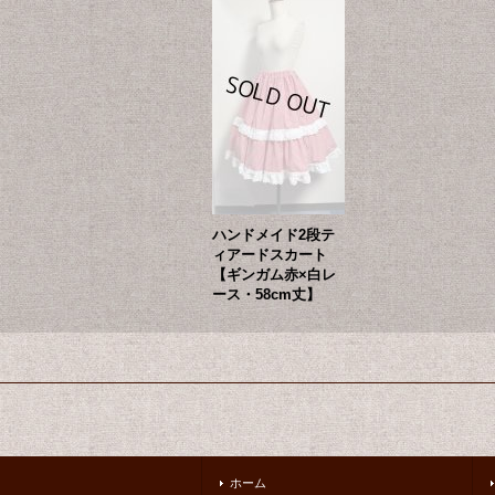
ハンドメイド2段テ
ィアードスカート
【ギンガム赤×白レ
ース・58cm丈】
ホーム