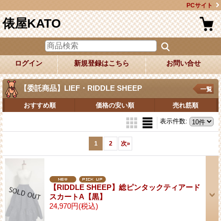
PCサイト
俵屋KATO
ログイン
新規登録はこちら
お問い合せ
【委託商品】LIEF・RIDDLE SHEEP
一覧
おすすめ順
価格の安い順
売れ筋順
表示件数
:
1
2
次
»
【RIDDLE SHEEP】総ピンタックティアード
スカートA【黒】
24,970円
(税込)