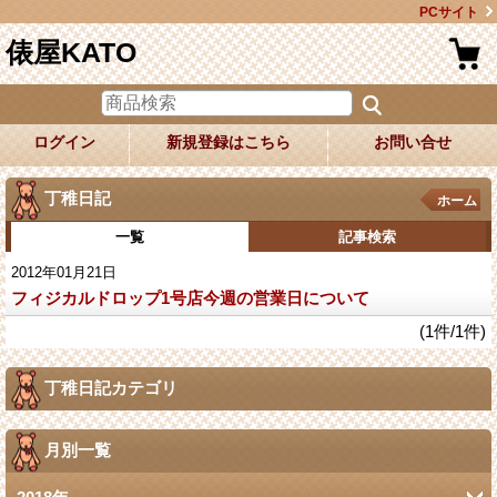
PCサイト
俵屋KATO
ログイン
新規登録はこちら
お問い合せ
丁稚日記
ホーム
一覧
記事検索
2012年01月21日
フィジカルドロップ1号店今週の営業日について
(1件/1件)
丁稚日記カテゴリ
月別一覧