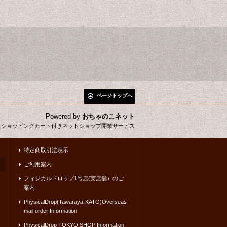
ページトップへ
Powered by
おちゃのこネット
とショッピングカート付きネットショップ開業サービス
特定商取引法表示
ご利用案内
フィジカルドロップ1号店(実店舗）のご
案内
PhysicalDrop(Tawaraya-KATO)Overseas
mail order Information
PhysicalDrop TOKYO SHOP Information