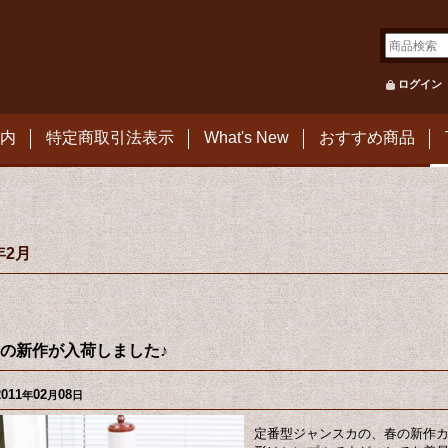
ログイン
内
特定商取引法表示
What's New
おすすめ商品
年2月
の新作が入荷しました♪
2011
02
08
年
月
日
定番型ジャンスカの、春の新作