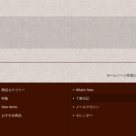
ホームページ作成
商品カテゴリー
What's New
特集
丁稚日記
New Items
メールマガジン
おすすめ商品
カレンダー