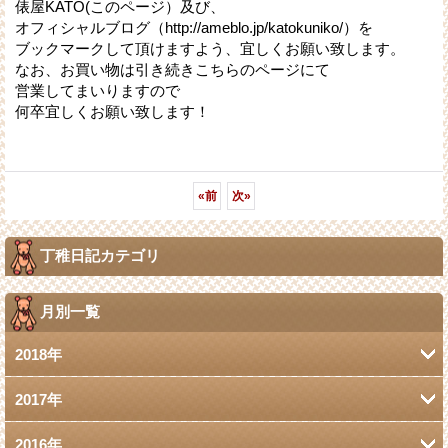
俵屋KATO(このページ）及び、
オフィシャルブログ（http://ameblo.jp/katokuniko/）を
ブックマークして頂けますよう、宜しくお願い致します。
なお、お買い物は引き続きこちらのページにて
営業してまいりますので
何卒宜しくお願い致します！
«
前
次
»
丁稚日記カテゴリ
月別一覧
2018年
2017年
5月 (2)
2016年
6月 (1)