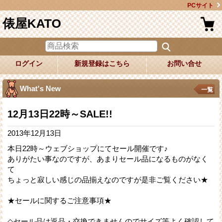
PCサイト
俵屋KATO
ログイン
新規登録はこちら
お問い合せ
What's New
一覧
12月13日22時～SALE!!
2013年12月13日
本日22時～ウェブショップにてセール開催です♪
ありがたい事なのですが、あまりセール品になるものがなく
て
ちょっと寂しい感じの品揃えなのですが是非ご覧ください★
★セールに関するご注意事項★
◇セール品は返品・交換できませんのでサイズ等よく確認して