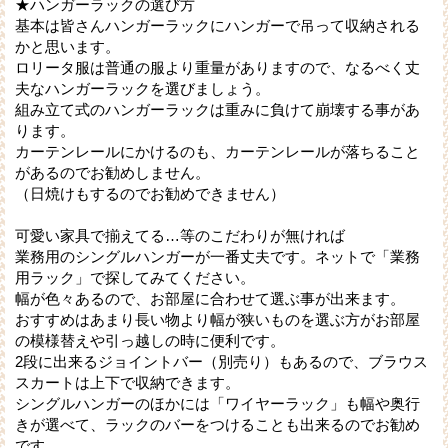
★ハンガーラックの選び方
基本は皆さんハンガーラックにハンガーで吊って収納される
かと思います。
ロリータ服は普通の服より重量がありますので、なるべく丈
夫なハンガーラックを選びましょう。
組み立て式のハンガーラックは重みに負けて崩壊する事があ
ります。
カーテンレールにかけるのも、カーテンレールが落ちること
があるのでお勧めしません。
（日焼けもするのでお勧めできません）
可愛い家具で揃えてる…等のこだわりが無ければ
業務用のシングルハンガーが一番丈夫です。ネットで「業務
用ラック」で探してみてください。
幅が色々あるので、お部屋に合わせて選ぶ事が出来ます。
おすすめはあまり長い物より幅が狭いものを選ぶ方がお部屋
の模様替えや引っ越しの時に便利です。
2段に出来るジョイントバー（別売り）もあるので、ブラウス
スカートは上下で収納できます。
シングルハンガーのほかには「ワイヤーラック」も幅や奥行
きが選べて、ラックのバーをつけることも出来るのでお勧め
です。