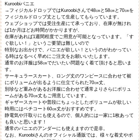
Kuroobiパニエ
→フィジカルドロップではKuroobiさんで48㎝と58㎝と70㎝を
フィジカルドロップ丈として生産してもらっています。
ウェブショップでは受注生産にて承っており、在庫が無けれ
ば1か月ほどお時間がかかりますが、
在庫があれば1週間程度でご用意が可能となっています。「す
ぐ欲しい！」というご要望は難しいので
特別なお出かけで、パニエが欲しい！というのがわかってい
る時はなるべく早めにご注文をお願いいたします。
通常のお洋服は58㎝でだいたい問題なく着て頂けると思いま
す。
サーキュラースカート、ロング丈のワンピースに合わせて裾
にボリュームが出るように仕立てられた70㎝丈、
別珍など重みがあるお洋服に合わせて通常よりさらにボリュ
ームがある70㎝丈もご用意しています。
ギャザースカートや普段にちょっとしたボリュームが欲しい
時用にはペチコート60㎝丈がおすすめです。
静電気や汗取りにも使えるので、個人的には一家に1枚あって
も良いと思います！
通常のパニエのアンダーにも使えますので是非。
なお、Kuroobiさんのオフィシャル通販では、様々な着丈やボ