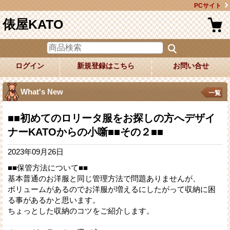
PCサイト
俵屋KATO
ログイン
新規登録はこちら
お問い合せ
What's New
一覧
■■初めてのロリータ服をお探しの方へデザイ
ナーKATOからの小噺■■その２■■
2023年09月26日
■■保管方法について■■
基本普通のお洋服と同じ管理方法で問題ありませんが、
ボリュームがあるのでお洋服が増えるにしたがって収納に困
る事があるかと思います。
ちょっとした収納のコツをご紹介します。