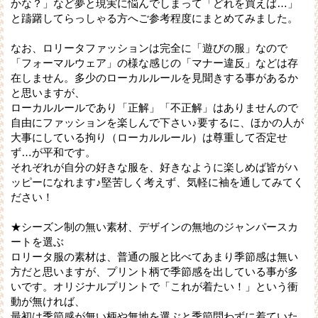
かな？」など夢と現実に悩んでしまって「どれを買えば…」
と躊躇してらっしゃる方へご参考程度にまとめてみました。
なお、ロリータファッションは完全に「遊びの服」なので
「フォーマルウェア」の様な感じの「マナー違反」などは存
在しません。多少のローカルルールを見聞きする事があるか
と思いますが、
ローカルルールであり「正解」「不正解」はありませんので
自由にファッションを楽しんで下さい♪要するに、ほかの人が
大事にしている拘り（ローカルルール）は尊重して否定せ
ず…が平和です。
それぞれが自分の好きな服を、好きなように楽しめば皆がハ
ッピーになれます♪堅苦しく考えず、気軽に袖を通してみてく
ださい！
★シーズン制の無い素材、デザインの無地のジャンパースカ
ートを選ぶ
ロリータ服の素材は、普通の服と比べてあまり季節感は無い
方だと思いますが、プリント柄で季節感を出している事が多
いです。オリジナルプリントで「これが着たい！」という衝
動が無ければ、
最初は季節感が無い柄や無地を選ぶと季節問わずに着ていた