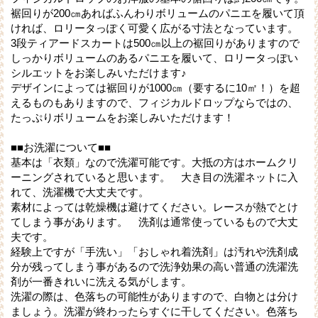
裾回りが200㎝あればふんわりボリュームのパニエを履いて頂
ければ、ロリータっぽく可愛く広がる寸法となっています。
3段ティアードスカートは500㎝以上の裾回りがありますので
しっかりボリュームのあるパニエを履いて、ロリータっぽい
シルエットをお楽しみいただけます♪
デザインによっては裾回りが1000㎝（要するに10㎡！）を超
えるものもありますので、フィジカルドロップならではの、
たっぷりボリュームをお楽しみいただけます！
■■お洗濯について■■
基本は「衣類」なので洗濯可能です。大抵の方はホームクリ
ーニングされていると思います。 大き目の洗濯ネットに入
れて、洗濯機で大丈夫です。
素材によっては乾燥機は避けてください。レースが熱でとけ
てしまう事があります。 洗剤は通常使っているもので大丈
夫です。
経験上ですが「手洗い」「おしゃれ着洗剤」は汚れや洗剤成
分が残ってしまう事があるので洗浄効果の高い普通の洗濯洗
剤が一番きれいに洗える気がします。
洗濯の際は、色落ちの可能性がありますので、白物とは分け
ましょう。洗濯が終わったらすぐに干してください。色落ち