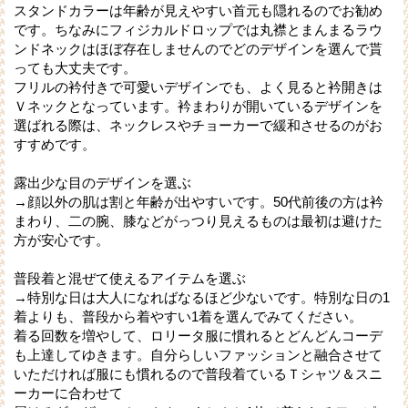
スタンドカラーは年齢が見えやすい首元も隠れるのでお勧め
です。ちなみにフィジカルドロップでは丸襟とまんまるラウ
ンドネックはほぼ存在しませんのでどのデザインを選んで貰
っても大丈夫です。
フリルの衿付きで可愛いデザインでも、よく見ると衿開きは
Ｖネックとなっています。衿まわりが開いているデザインを
選ばれる際は、ネックレスやチョーカーで緩和させるのがお
すすめです。
露出少な目のデザインを選ぶ
→顔以外の肌は割と年齢が出やすいです。50代前後の方は衿
まわり、二の腕、膝などがっつり見えるものは最初は避けた
方が安心です。
普段着と混ぜて使えるアイテムを選ぶ
→特別な日は大人になればなるほど少ないです。特別な日の1
着よりも、普段から着やすい1着を選んでみてください。
着る回数を増やして、ロリータ服に慣れるとどんどんコーデ
も上達してゆきます。自分らしいファッションと融合させて
いただければ服にも慣れるので普段着ているＴシャツ＆スニ
ーカーに合わせて