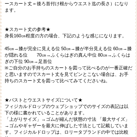
ースカート丈＝後ろ首付け根からウエスト迄の長さ）になり
ます。
★スカート丈の参考★
身長160㎝程度の方の場合、下記のような感じになります。
45㎝→膝が完全に見える位 50㎝→膝が半分見える位 60㎝→膝
が隠れる位 70㎝→ふくらはぎの真ん中位 80㎝→ふくらは
ぎの下位 90㎝→足首位
※ご自分のお手持ちのスカートを図って比べるのが一番正確だ
と思いますのでスカート丈を見てピンとこない場合は、お手
持ちのスカート丈を図って比べてみてくださいね。
★バストとウエストサイズについて★
フィジカルドロップのウェブショップでのサイズの表記は以
下の様に書かれていることがあります。
「上がりサイズ」→ゴムが縮んだ状態の寸法 「最大サイズ」
→ゴムやギャザーを最大に伸ばした寸法として記載していま
す。フィジカルドロップは、ロリータブランドの中では比較