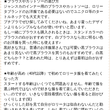
★ブラウスやカットソーの選び方
ジャンスカのインナー用のブラウスやカットソーは、ロリー
タブランドのお洋服である必要はないのでユニクロ等のター
トルネックでも大丈夫です。
プチプラでぜひ探してみてくださいね。あまり凝ったデザイ
ンよりもシンプルなものが使いやすいと思います。
もし一緒にブラウスも購入されるときは、スタンドカラーの
ブラウスの白がおすすめです。白ブラウスなら次に明るい色
のお洋服を買った時にも使えます♪
黒好きな方は、普通のお洋服屋さんでは可愛い黒ブラウスは
あまり見ないので黒ブラウスを買うのもおすすめです。白黒
どちらか？？と迷われた時は、とりあえずは最初は白がおす
すめです。
★年齢が高め（40代以降）で初めてロリータ服を着てみたく
なった方
スタートする年齢はいくつでも問題ありません。年齢で服を
選ぶ時代ではないので好きな服を着て楽しんでいただきた
い…のですが、いきなり普段着慣れてない服を着ると顔がび
っくりします(笑)
びっくりした顔を見て自分がロリータは似合わないんだと勘
違いされる方も多いです。しかし着ていく間に慣れていくの