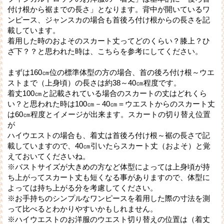
付け根から裾までの長さ」となります。背中が開いているワ
ンピース、ジャンスカの場合も首後ろ付け根からの長さを記
載しています。
着用した時のおよそのスカート丈ってどのくらい？膝上？ひ
ざ下？？と思われた時は、こちらを参考にしてください。
まずは160㎝位の標準体型の方の場合、首の後ろ付け根～ウエ
ストまで（上身頃）の長さは約38～40㎝程度です。
着丈100㎝と記載されている場合のスカートの丈はどれくら
い？と思われた時は100㎝－40㎝＝ウエストからのスカート丈
は60㎝程度とイメージが出来ます。スカートの切り替え位置
が
ハイウエストの場合も、着丈は首後ろ付け根～裾の長さで記
載していますので、40㎝引いたらスカート丈（およそ）と覚
えておいてくださいね。
※バストサイズが大きめの方など体型によっては上身頃が持
ち上がってスカート丈も短くなる事がありますので、体型に
よっては持ち上がる分を考慮してください。
※お手持ちのシンプルなワンピースを着用した際の寸法を測
って比べるとわかりやすいかもしれません。
※ハイウエストのお洋服のウエスト切り替えの位置は（着丈