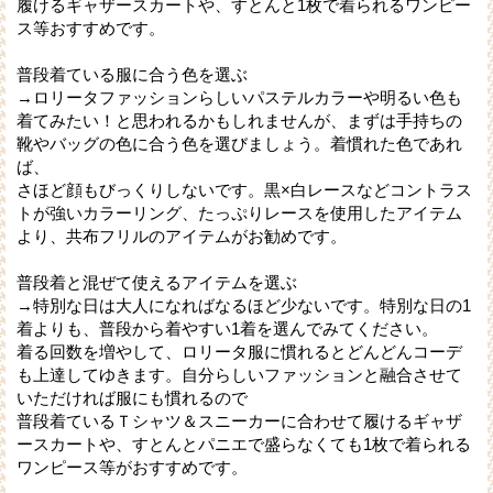
履けるギャザースカートや、すとんと1枚で着られるワンピー
ス等おすすめです。
普段着ている服に合う色を選ぶ
→ロリータファッションらしいパステルカラーや明るい色も
着てみたい！と思われるかもしれませんが、まずは手持ちの
靴やバッグの色に合う色を選びましょう。着慣れた色であれ
ば、
さほど顔もびっくりしないです。黒×白レースなどコントラス
トが強いカラーリング、たっぷりレースを使用したアイテム
より、共布フリルのアイテムがお勧めです。
普段着と混ぜて使えるアイテムを選ぶ
→特別な日は大人になればなるほど少ないです。特別な日の1
着よりも、普段から着やすい1着を選んでみてください。
着る回数を増やして、ロリータ服に慣れるとどんどんコーデ
も上達してゆきます。自分らしいファッションと融合させて
いただければ服にも慣れるので
普段着ているＴシャツ＆スニーカーに合わせて履けるギャザ
ースカートや、すとんとパニエで盛らなくても1枚で着られる
ワンピース等がおすすめです。