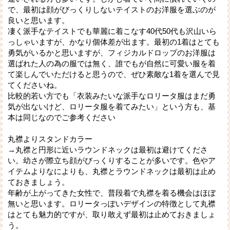
で、最初は顔がびっくりしないテイストのお洋服を選ぶのが
良いと思います。
凄く派手なテイストでも華麗に着こなす40代50代も沢山いら
っしゃいますが、かなり個体差が出ます。最初の1着はとても
勇気がいるかと思いますが、フィジカルドロップのお洋服は
選ばれた人の為の服では無く、誰でもが自然に可愛い服を着
て楽しんでいただけると思うので、ぜひ素敵な1着を選んで見
てくださいね。
比較的若い方でも「衣装みたいな派手なロリータ服はまだ勇
気が出ないけど、ロリータ服を着てみたい」という方も、基
本は同じなのでご参考ください
丸襟よりスタンドカラー
→丸襟と円形に近いラウンドネックは最初は避けてくださ
い。幼さが際立ち顔がびっくりすることが多いです。色やア
イテムよりなによりも、丸襟とラウンドネックは最初は止め
ておきましょう。
年齢が上がってきた女性で、普段着で丸襟を着る機会はほぼ
無いと思います。ロリータっぽいデザインの特徴として丸襟
はとても魅力的ですが、取り敢えず最初は止めておきましょ
う。