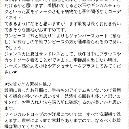
だけるかと思います。着慣れてくると水玉やギンガムチェッ
クといった夏をイメージさせる柄物でも季節関係なくコーデ
ィネイト
できるようになると思いますが、まず最初は長くお付き合い
できそうな無地がおすすめです。
ワンピース（衿と袖あり）よりもジャンパースカート（袖な
し）や衿なしの半袖ワンピースの方が通年着られるので良い
でしょう。
ジャンスカは夏はサンドレスとして、秋冬は中にブラウスや
カットソーを着ることができます。季節感を出したい時は、
シーズン感のある小物やアクセサリーをプラスしてみてくだ
さい★
★洗濯できる素材を選ぶ
最初に買ったお洋服は、手持ちのアイテムも少ないので着用
する機会が多いかと思います。洗濯する回数も多いと思いま
すので、お手入れ方法を購入前に確認するのが良いかと思い
ます。
フィジカルドロップのお洋服については、すべて洗濯機で洗
えます。素材により縮む素材もありますので、なるべく乾燥
機は避けてください。