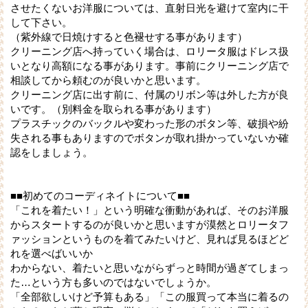
させたくないお洋服については、直射日光を避けて室内に干
して下さい。
（紫外線で日焼けすると色褪せする事があります）
クリーニング店へ持っていく場合は、ロリータ服はドレス扱
いとなり高額になる事があります。事前にクリーニング店で
相談してから頼むのが良いかと思います。
クリーニング店に出す前に、付属のリボン等は外した方が良
いです。（別料金を取られる事があります）
プラスチックのバックルや変わった形のボタン等、破損や紛
失される事もありますのでボタンが取れ掛かっていないか確
認をしましょう。
■■初めてのコーディネイトについて■■
「これを着たい！」という明確な衝動があれば、そのお洋服
からスタートするのが良いかと思いますが漠然とロリータフ
ァッションというものを着てみたいけど、見れば見るほどど
れを選べばいいか
わからない、着たいと思いながらずっと時間が過ぎてしまっ
た…という方も多いのではないでしょうか。
「全部欲しいけど予算もある」「この服買って本当に着るの