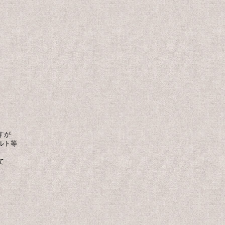
すが
ルト等
て