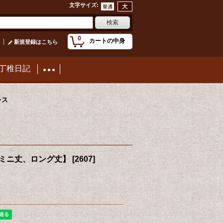
文字サイズ
:
0
カートの中身
新規登録はこちら
丁稚日記
レス
ミニ丈、ロング丈】
[
2607
]