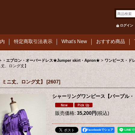
ログイン
内
特定商取引法表示
What's New
おすすめ商品
プロン・オーバードレス★Jumper skirt・Apron★
>
ワンピース・ド
ニ丈、ロング丈】
・ミニ丈、ロング丈】
[
2607
]
シャーリングワンピース【パープル・
販売価格
:
35,200円
(税込)
Facebookでシェア