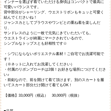
インナーを選ばず着ていただける身頃はコンパクトで最高に
可愛いバランスです。
背中部分がシャーリング、ウエストリボンもキュッと可愛く
結んでくださいね！
ジャンスカとしてブラウスやワンピとの重ね着を楽しんだ
り、
サンドレスのように一枚で元気にきていただいても。
ウエストラインが綺麗にマークされているので、
シンプルなトップスとも好相性です☆
・シワにならないポリエステル素材！ご自宅でお洗濯可能で
す！
（※ネットに入れてお洗濯してください）
・付属のリボンブローチは2個！お好きな場所につけてくださ
い♪
・前釦なので、前を開けて着て頂けます。別のスカートを履
いてスカート部分だけ開けて着てもOK！
【価格】33,000円（税込） 30,000円（税抜）
■品質